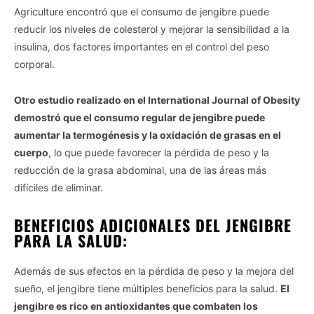
If you wish to opt-out of the sale, sharing to third parties, or
Agriculture encontró que el consumo de jengibre puede
processing of your personal or sensitive information for
reducir los niveles de colesterol y mejorar la sensibilidad a la
targeted advertising by us, please use the below opt-out
insulina, dos factores importantes en el control del peso
section to confirm your selection. Please note that after your
corporal.
opt-out request is processed you may continue seeing
interest-based ads based on personal information utilized by
us or personal information disclosed to third parties prior to
Otro estudio realizado en el International Journal of Obesity
your opt-out. You may separately opt-out of the further
demostró que el consumo regular de jengibre puede
disclosure of your personal information by third parties on the
aumentar la termogénesis y la oxidación de grasas en el
IAB’s list of downstream participants. This information may
cuerpo
, lo que puede favorecer la pérdida de peso y la
also be disclosed by us to third parties on the
IAB’s List of
reducción de la grasa abdominal, una de las áreas más
Downstream Participants
that may further disclose it to other
difíciles de eliminar.
third parties.
Personal Data Processing Opt Outs
BENEFICIOS ADICIONALES DEL JENGIBRE
PARA LA SALUD:
I want to opt-out of the Sharing of my
personal data.
Opted In
Además de sus efectos en la pérdida de peso y la mejora del
sueño, el jengibre tiene múltiples beneficios para la salud.
El
I want to opt-out of the Sale of my
Personal Data.
jengibre es rico en antioxidantes que combaten los
Opted In