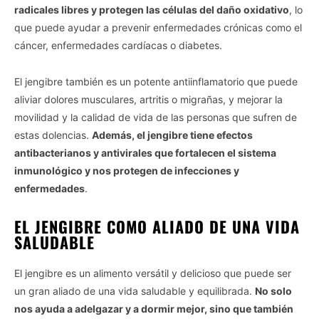
radicales libres y protegen las células del daño oxidativo
, lo
I want to opt-out of processing my
que puede ayudar a prevenir enfermedades crónicas como el
Personal Data for Targeted Advertising.
cáncer, enfermedades cardíacas o diabetes.
Opted In
I want to opt-out of Collection, Use,
El jengibre también es un potente antiinflamatorio que puede
Retention, Sale, and/or Sharing of my
Personal Data that Is Unrelated with the
aliviar dolores musculares, artritis o migrañas, y mejorar la
Purposes for which it was collected.
Opted Out
movilidad y la calidad de vida de las personas que sufren de
estas dolencias.
Además, el jengibre tiene efectos
CONFIRM
antibacterianos y antivirales que fortalecen el sistema
inmunológico y nos protegen de infecciones y
enfermedades
.
EL JENGIBRE COMO ALIADO DE UNA VIDA
SALUDABLE
El jengibre es un alimento versátil y delicioso que puede ser
un gran aliado de una vida saludable y equilibrada.
No solo
nos ayuda a adelgazar y a dormir mejor, sino que también