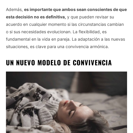
Opted In
Además,
es importante que ambos sean conscientes de que
I want to opt-out of processing my
esta decisión no es definitiva,
y que pueden revisar su
Personal Data for Targeted Advertising.
Opted In
acuerdo en cualquier momento si las circunstancias cambian
o si sus necesidades evolucionan. La flexibilidad, es
I want to opt-out of Collection, Use,
Retention, Sale, and/or Sharing of my
fundamental en la vida en pareja. La adaptación a las nuevas
Personal Data that Is Unrelated with the
Purposes for which it was collected.
situaciones, es clave para una convivencia armónica.
Opted Out
UN NUEVO MODELO DE CONVIVENCIA
CONFIRM