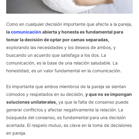
If you wish to opt-out of the sale, sharing to third parties, or
processing of your personal or sensitive information for
targeted advertising by us, please use the below opt-out
Como en cualquier decisión importante que afecte a la pareja,
section to confirm your selection. Please note that after your
la
comunicación
abierta y honesta es fundamental para
opt-out request is processed you may continue seeing
tomar la decisión de optar por camas separadas,
interest-based ads based on personal information utilized by
us or personal information disclosed to third parties prior to
explorando las necesidades y los deseos de ambos, y
your opt-out. You may separately opt-out of the further
buscando un acuerdo que satisfaga a los dos. La
disclosure of your personal information by third parties on the
comunicación, es la base de una relación saludable. La
IAB’s list of downstream participants. This information may
honestidad, es un valor fundamental en la comunicación.
also be disclosed by us to third parties on the
IAB’s List of
Downstream Participants
that may further disclose it to other
third parties.
Es importante que ambos miembros de la pareja se sientan
cómodos y respetados en su decisión,
y que no se impongan
Personal Data Processing Opt Outs
soluciones unilaterales,
ya que la falta de consenso puede
I want to opt-out of the Sharing of my
generar conflictos y afectar negativamente la relación. La
personal data.
búsqueda del consenso, es fundamental para una decisión
Opted In
acertada. El respeto mutuo, es clave en la toma de decisiones
I want to opt-out of the Sale of my
en pareja.
Personal Data.