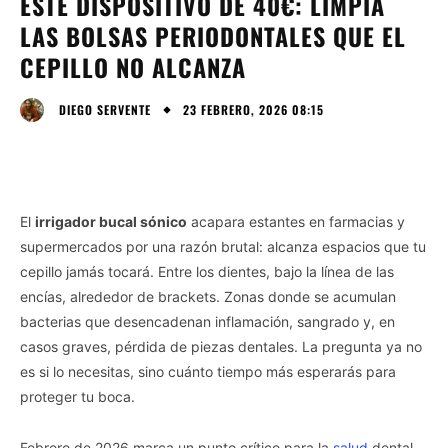
ESTE DISPOSITIVO DE 40€: LIMPIA
LAS BOLSAS PERIODONTALES QUE EL
CEPILLO NO ALCANZA
23 FEBRERO, 2026 08:15
DIEGO SERVENTE
El
irrigador bucal sónico
acapara estantes en farmacias y
supermercados por una razón brutal: alcanza espacios que tu
cepillo jamás tocará. Entre los dientes, bajo la línea de las
encías, alrededor de brackets. Zonas donde se acumulan
bacterias que desencadenan inflamación, sangrado y, en
casos graves, pérdida de piezas dentales. La pregunta ya no
es si lo necesitas, sino cuánto tiempo más esperarás para
proteger tu boca.
Febrero de 2026 marca un punto crítico para la
salud
dental