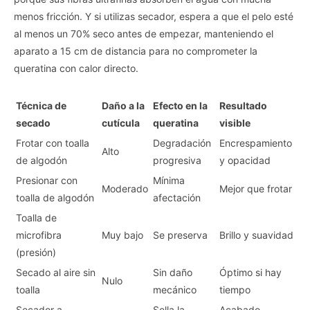
menos fricción. Y si utilizas secador, espera a que el pelo esté
al menos un 70% seco antes de empezar, manteniendo el
aparato a 15 cm de distancia para no comprometer la
queratina con calor directo.
Técnica de
Daño a la
Efecto en la
Resultado
secado
cutícula
queratina
visible
Frotar con toalla
Degradación
Encrespamiento
Alto
de algodón
progresiva
y opacidad
Presionar con
Mínima
Moderado
Mejor que frotar
toalla de algodón
afectación
Toalla de
microfibra
Muy bajo
Se preserva
Brillo y suavidad
(presión)
Secado al aire sin
Sin daño
Óptimo si hay
Nulo
toalla
mecánico
tiempo
Secador a
Sella la
Acabado