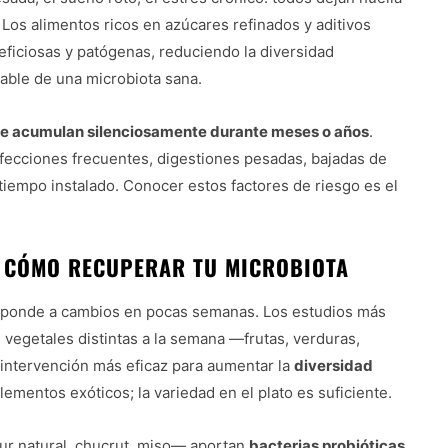
Los alimentos ricos en azúcares refinados y aditivos
neficiosas y patógenas, reduciendo la diversidad
iable de una microbiota sana.
 se acumulan silenciosamente durante meses o años
.
fecciones frecuentes, digestiones pesadas, bajadas de
tiempo instalado. Conocer estos factores de riesgo es el
RE CÓMO RECUPERAR TU MICROBIOTA
responde a cambios en pocas semanas. Los estudios más
vegetales distintas a la semana —frutas, verduras,
 intervención más eficaz para aumentar la
diversidad
lementos exóticos; la variedad en el plato es suficiente.
gur natural, chucrut, miso— aportan
bacterias probióticas