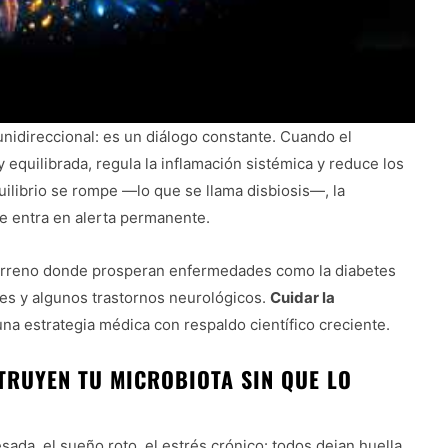
unidireccional: es un diálogo constante. Cuando el
equilibrada, regula la inflamación sistémica y reduce los
ilibrio se rompe —lo que se llama disbiosis—, la
e entra en alerta permanente.
 terreno donde prosperan enfermedades como la diabetes
res y algunos trastornos neurológicos.
Cuidar la
una estrategia médica con respaldo científico creciente.
TRUYEN TU MICROBIOTA SIN QUE LO
esada, el sueño roto, el estrés crónico: todos dejan huella