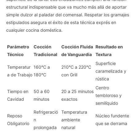
estructural indispensable que va mucho más allá de aportar
simple dulzor al paladar del comensal. Respetar los gramajes
estipulados asegura el éxito de esta técnica exprés en
cualquier cocina doméstica.
Parámetro
Cocción
Cocción Fluida
Resultado en
Técnico
Tradicional
de Vanguardia
Textura
Superficie
Temperatur
160°C a
210°C a 220°C
caramelizada y
a de Trabajo
180°C
con Grill
rústica
Centro
Tiempo en
50 a 60
20 a 25 minutos
tembloroso y
Cavidad
minutos
exactos
semilíquido
Refrigeració
Temperatura
Reposo
Núcleo fundente
n
ambiente
Obligatorio
que se derrama
prolongada
natural