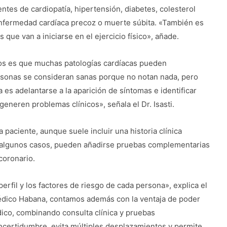
ntes de cardiopatía, hipertensión, diabetes, colesterol
enfermedad cardíaca precoz o muerte súbita. «También es
e van a iniciarse en el ejercicio físico», añade.
os es que muchas patologías cardíacas pueden
rsonas se consideran sanas porque no notan nada, pero
 es adelantarse a la aparición de síntomas e identificar
generen problemas clínicos», señala el Dr. Isasti.
 paciente, aunque suele incluir una historia clínica
n algunos casos, pueden añadirse pruebas complementarias
coronario.
perfil y los factores de riesgo de cada persona», explica el
Médico Habana, contamos además con la ventaja de poder
dico, combinando consulta clínica y pruebas
incertidumbre, evita múltiples desplazamientos y permite