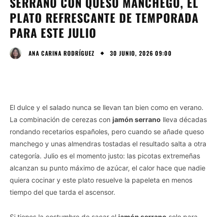
SERRANO CON QUESO MANCHEGO, EL
PLATO REFRESCANTE DE TEMPORADA
PARA ESTE JULIO
30 JUNIO, 2026 09:00
ANA CARINA RODRÍGUEZ
El dulce y el salado nunca se llevan tan bien como en verano.
La combinación de cerezas con
jamón serrano
lleva décadas
rondando recetarios españoles, pero cuando se añade queso
manchego y unas almendras tostadas el resultado salta a otra
categoría. Julio es el momento justo: las picotas extremeñas
alcanzan su punto máximo de azúcar, el calor hace que nadie
quiera cocinar y este plato resuelve la papeleta en menos
tiempo del que tarda el ascensor.
Si tienes la costumbre de sacar el
jamón serrano
solo para