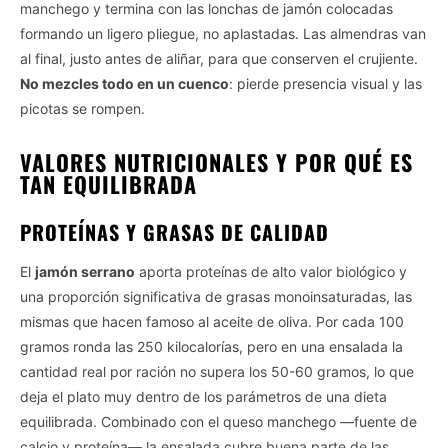
manchego y termina con las lonchas de jamón colocadas
formando un ligero pliegue, no aplastadas. Las almendras van
al final, justo antes de aliñar, para que conserven el crujiente.
No mezcles todo en un cuenco
: pierde presencia visual y las
picotas se rompen.
VALORES NUTRICIONALES Y POR QUÉ ES
TAN EQUILIBRADA
PROTEÍNAS Y GRASAS DE CALIDAD
El
jamón serrano
aporta proteínas de alto valor biológico y
una proporción significativa de grasas monoinsaturadas, las
mismas que hacen famoso al aceite de oliva. Por cada 100
gramos ronda las 250 kilocalorías, pero en una ensalada la
cantidad real por ración no supera los 50-60 gramos, lo que
deja el plato muy dentro de los parámetros de una dieta
equilibrada. Combinado con el queso manchego —fuente de
calcio y proteína— la ensalada cubre buena parte de las