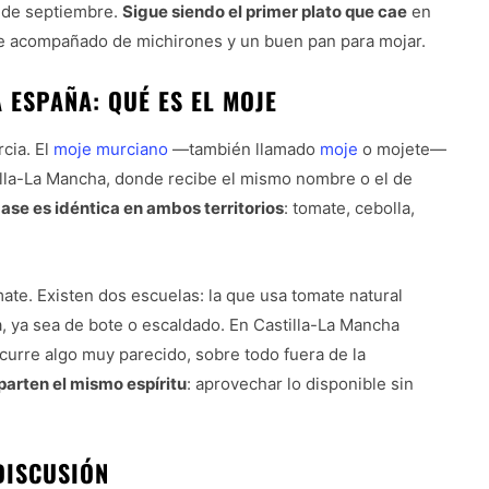
a de septiembre.
Sigue siendo el primer plato que cae
en
te acompañado de michirones y un buen pan para mojar.
ESPAÑA: QUÉ ES EL MOJE
cia. El
moje murciano
—también llamado
moje
o mojete—
illa-La Mancha, donde recibe el mismo nombre o el de
ase es idéntica en ambos territorios
: tomate, cebolla,
mate. Existen dos escuelas: la que usa tomate natural
, ya sea de bote o escaldado. En Castilla-La Mancha
urre algo muy parecido, sobre todo fuera de la
rten el mismo espíritu
: aprovechar lo disponible sin
DISCUSIÓN