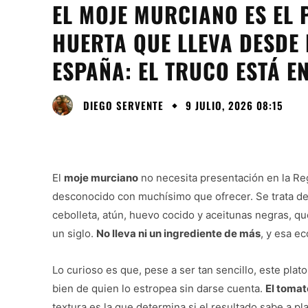
EL MOJE MURCIANO ES EL 
HUERTA QUE LLEVA DESDE 
ESPAÑA: EL TRUCO ESTÁ 
DIEGO SERVENTE
9 JULIO, 2026 08:15
El
moje murciano
no necesita presentación en la Reg
desconocido con muchísimo que ofrecer. Se trata de
cebolleta, atún, huevo cocido y aceitunas negras, 
un siglo.
No lleva ni un ingrediente de más
, y esa e
Lo curioso es que, pese a ser tan sencillo, este pla
bien de quien lo estropea sin darse cuenta.
El toma
textura es la que determina si el resultado sabe a pl