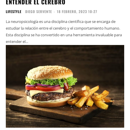
ENTENDER EL CEREBRO
LIFESTYLE
DIEGO SERVENTE
-
18 FEBRERO, 2023 10:27
La neuropsicología es una disciplina científica que se encarga de
estudiar la relación entre el cerebro y el comportamiento humano.
Esta disciplina se ha convertido en una herramienta invaluable para
entender el...