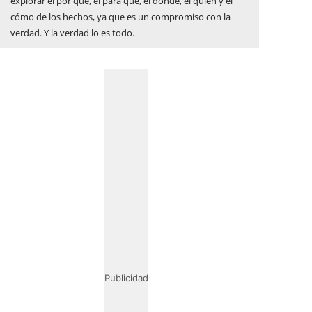
explorar el por qué, el para qué, el dónde, el quién y el
cómo de los hechos, ya que es un compromiso con la
verdad. Y la verdad lo es todo.
Publicidad