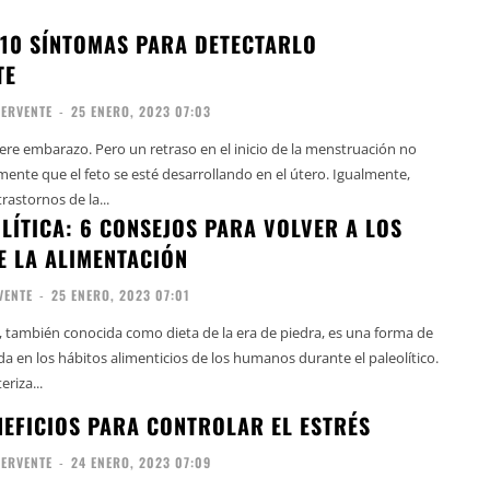
10 SÍNTOMAS PARA DETECTARLO
TE
SERVENTE
-
25 ENERO, 2023 07:03
re embarazo. Pero un retraso en el inicio de la menstruación no
amente que el feto se esté desarrollando en el útero. Igualmente,
rastornos de la...
OLÍTICA: 6 CONSEJOS PARA VOLVER A LOS
E LA ALIMENTACIÓN
VENTE
-
25 ENERO, 2023 07:01
ca, también conocida como dieta de la era de piedra, es una forma de
a en los hábitos alimenticios de los humanos durante el paleolítico.
eriza...
NEFICIOS PARA CONTROLAR EL ESTRÉS
SERVENTE
-
24 ENERO, 2023 07:09