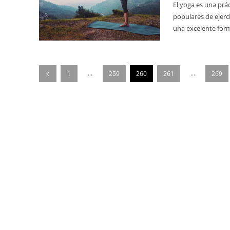
El yoga es una prá
populares de ejerc
una excelente form
...
...
1
259
260
261
269