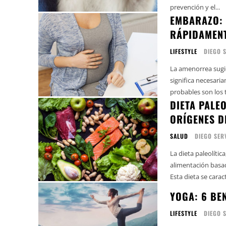
prevención y el...
EMBARAZO: 
RÁPIDAMEN
LIFESTYLE
DIEGO 
La amenorrea sugie
significa necesari
probables son los t
DIETA PALE
ORÍGENES D
SALUD
DIEGO SER
La dieta paleolíti
alimentación basad
Esta dieta se caract
YOGA: 6 BE
LIFESTYLE
DIEGO 