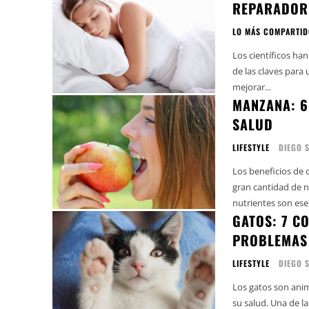
REPARADOR
LO MÁS COMPARTI
Los científicos ha
de las claves para
mejorar...
MANZANA: 6
SALUD
LIFESTYLE
DIEGO 
Los beneficios de
gran cantidad de n
nutrientes son ese
GATOS: 7 C
PROBLEMAS
LIFESTYLE
DIEGO 
Los gatos son ani
su salud. Una de la