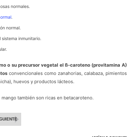
cosas normales.
normal
.
ión normal.
 sistema inmunitario.
lar.
mo o su precursor vegetal el ß-caroteno (provitamina A)
ntos
convencionales como zanahorias, calabaza, pimientos
hicha), huevos y productos lácteos.
el mango también son ricas en betacaroteno.
IGUIENTE