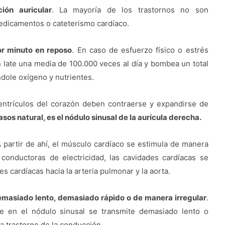
ión auricular
. La mayoría de los trastornos no son
edicamentos o cateterismo cardíaco.
or minuto en reposo
. En caso de esfuerzo físico o estrés
n late una media de 100.000 veces al día y bombea un total
ndole oxígeno y nutrientes.
entrículos del corazón deben contraerse y expandirse de
sos natural, es el nódulo sinusal de la aurícula derecha.
 partir de ahí, el músculo cardíaco se estimula de manera
 conductoras de electricidad, las cavidades cardíacas se
s cardíacas hacia la arteria pulmonar y la aorta.
demasiado lento, demasiado rápido o de manera irregular
.
te en el nódulo sinusal se transmite demasiado lento o
a trastorno de la conducción.