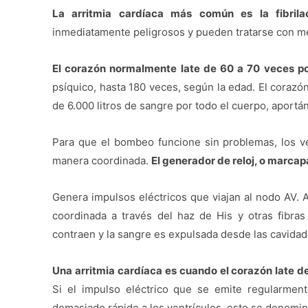
La arritmia cardíaca más común es la fibrilac
inmediatamente peligrosos y pueden tratarse con m
El corazón normalmente late de 60 a 70 veces p
psíquico, hasta 180 veces, según la edad. El corazó
de 6.000 litros de sangre por todo el cuerpo, aportá
Para que el bombeo funcione sin problemas, los v
manera coordinada.
El generador de reloj, o marcapa
Genera impulsos eléctricos que viajan al nodo AV. A
coordinada a través del haz de His y otras fibras
contraen y la sangre es expulsada desde las cavidade
Una arritmia cardíaca es cuando el corazón late 
Si el impulso eléctrico que se emite regularmen
demasiado rápido a los ventrículos, esto se denomin