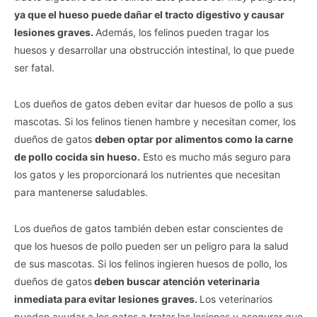
ya que el hueso puede dañar el tracto digestivo y causar
lesiones graves.
Además, los felinos pueden tragar los
Vida.es -
Do Not Process My Personal Information
huesos y desarrollar una obstrucción intestinal, lo que puede
ser fatal.
If you wish to opt-out of the sale, sharing to third parties, or
processing of your personal or sensitive information for
Los dueños de gatos deben evitar dar huesos de pollo a sus
targeted advertising by us, please use the below opt-out
mascotas. Si los felinos tienen hambre y necesitan comer, los
section to confirm your selection. Please note that after your
opt-out request is processed you may continue seeing
dueños de gatos
deben optar por alimentos como la carne
interest-based ads based on personal information utilized by
de pollo cocida sin hueso.
Esto es mucho más seguro para
us or personal information disclosed to third parties prior to
los gatos y les proporcionará los nutrientes que necesitan
your opt-out. You may separately opt-out of the further
para mantenerse saludables.
disclosure of your personal information by third parties on the
IAB’s list of downstream participants. This information may
also be disclosed by us to third parties on the
IAB’s List of
Los dueños de gatos también deben estar conscientes de
Downstream Participants
that may further disclose it to other
que los huesos de pollo pueden ser un peligro para la salud
third parties.
de sus mascotas. Si los felinos ingieren huesos de pollo, los
dueños de gatos
deben buscar atención veterinaria
Personal Data Processing Opt Outs
inmediata para evitar lesiones graves.
Los veterinarios
I want to opt-out of the Sharing of my
pueden ayudar a los gatos a tratar las lesiones y asegurar que