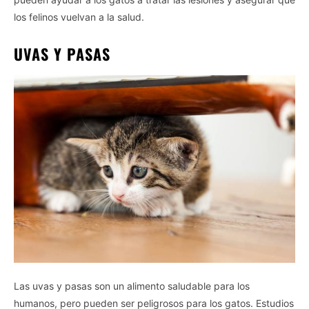
personal data.
Opted In
los felinos vuelvan a la salud.
I want to opt-out of the Sale of my
UVAS Y PASAS
Personal Data.
Opted In
I want to opt-out of processing my
Personal Data for Targeted Advertising.
Opted In
I want to opt-out of Collection, Use,
Retention, Sale, and/or Sharing of my
Personal Data that Is Unrelated with the
Purposes for which it was collected.
Opted Out
CONFIRM
Las uvas y pasas son un alimento saludable para los
humanos, pero pueden ser peligrosos para los gatos. Estudios