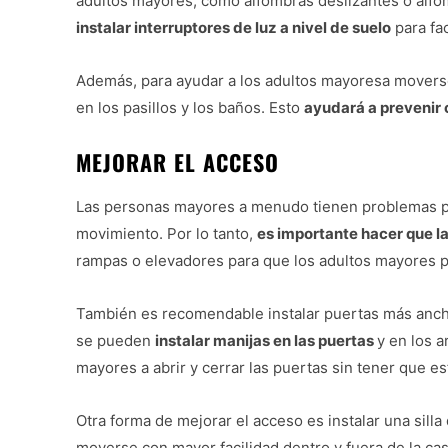
adultos mayores, como alfombras deslizantes o alf
instalar interruptores de luz a nivel de suelo
para fac
Además, para ayudar a los adultos mayoresa moverse 
en los pasillos y los baños. Esto
ayudará a prevenir 
MEJORAR EL ACCESO
Las personas mayores a menudo tienen problemas par
movimiento. Por lo tanto,
es importante hacer que la
rampas o elevadores para que los adultos mayores p
También es recomendable instalar puertas más anchas
se pueden
instalar manijas en las puertas
y en los a
mayores a abrir y cerrar las puertas sin tener que e
Otra forma de mejorar el acceso es instalar una silla
moverse con mayor facilidad dentro y fuera de la c