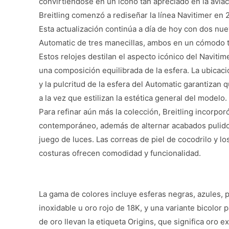
convirtiéndose en un icono tan apreciado en la aviac
Breitling comenzó a rediseñar la línea Navitimer en
Esta actualización continúa a día de hoy con dos nu
Automatic de tres manecillas, ambos en un cómodo 
Estos relojes destilan el aspecto icónico del Naviti
una composición equilibrada de la esfera. La ubicaci
y la pulcritud de la esfera del Automatic garantizan q
a la vez que estilizan la estética general del modelo.
Para refinar aún más la colección, Breitling incorpo
contemporáneo, además de alternar acabados pulido
juego de luces. Las correas de piel de cocodrilo y lo
costuras ofrecen comodidad y funcionalidad.
La gama de colores incluye esferas negras, azules, p
inoxidable u oro rojo de 18K, y una variante bicolor 
de oro llevan la etiqueta Origins, que significa oro 