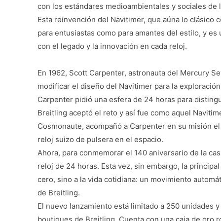
con los estándares medioambientales y sociales de l
Esta reinvención del Navitimer, que aúna lo clásico
para entusiastas como para amantes del estilo, y es
con el legado y la innovación en cada reloj.
En 1962, Scott Carpenter, astronauta del Mercury Seve
modificar el diseño del Navitimer para la exploració
Carpenter pidió una esfera de 24 horas para distingu
Breitling aceptó el reto y así fue como aquel Navit
Cosmonaute, acompañó a Carpenter en su misión el 
reloj suizo de pulsera en el espacio.
Ahora, para conmemorar el 140 aniversario de la casa
reloj de 24 horas. Esta vez, sin embargo, la principa
cero, sino a la vida cotidiana: un movimiento automá
de Breitling.
El nuevo lanzamiento está limitado a 250 unidades y 
boutiques de Breitling. Cuenta con una caja de oro