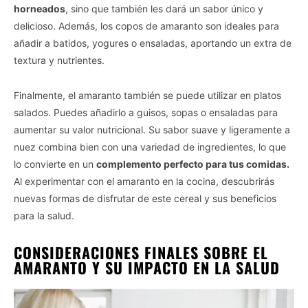
horneados
, sino que también les dará un sabor único y
delicioso. Además, los copos de amaranto son ideales para
añadir a batidos, yogures o ensaladas, aportando un extra de
textura y nutrientes.
Vida.es -
Do Not Process My Personal Information
Finalmente, el amaranto también se puede utilizar en platos
If you wish to opt-out of the sale, sharing to third parties, or
salados. Puedes añadirlo a guisos, sopas o ensaladas para
processing of your personal or sensitive information for
aumentar su valor nutricional. Su sabor suave y ligeramente a
targeted advertising by us, please use the below opt-out
nuez combina bien con una variedad de ingredientes, lo que
section to confirm your selection. Please note that after your
opt-out request is processed you may continue seeing
lo convierte en un
complemento perfecto para tus comidas.
interest-based ads based on personal information utilized by
Al experimentar con el amaranto en la cocina, descubrirás
us or personal information disclosed to third parties prior to
nuevas formas de disfrutar de este cereal y sus beneficios
your opt-out. You may separately opt-out of the further
para la salud.
disclosure of your personal information by third parties on the
IAB’s list of downstream participants. This information may
CONSIDERACIONES FINALES SOBRE EL
also be disclosed by us to third parties on the
IAB’s List of
AMARANTO Y SU IMPACTO EN LA SALUD
Downstream Participants
that may further disclose it to other
third parties.
Personal Data Processing Opt Outs