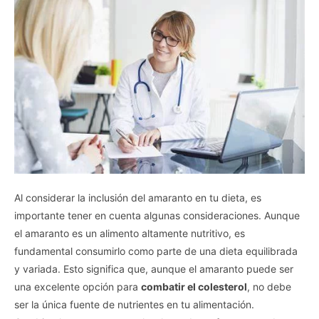
I want to opt-out of the Sharing of my
personal data.
Opted In
I want to opt-out of the Sale of my
Personal Data.
Opted In
I want to opt-out of processing my
Personal Data for Targeted Advertising.
Opted In
I want to opt-out of Collection, Use,
Retention, Sale, and/or Sharing of my
Personal Data that Is Unrelated with the
Al considerar la inclusión del amaranto en tu dieta, es
Purposes for which it was collected.
Opted Out
importante tener en cuenta algunas consideraciones. Aunque
el amaranto es un alimento altamente nutritivo, es
CONFIRM
fundamental consumirlo como parte de una dieta equilibrada
y variada. Esto significa que, aunque el amaranto puede ser
una excelente opción para
combatir el colesterol
, no debe
ser la única fuente de nutrientes en tu alimentación.