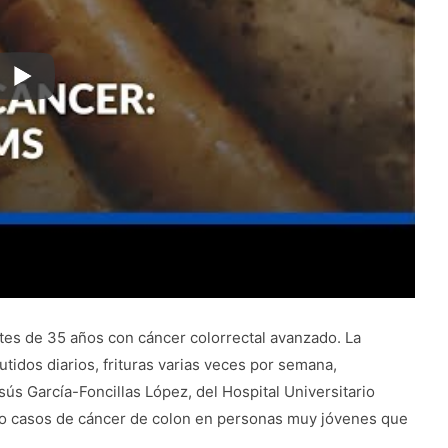
tes de 35 años con cáncer colorrectal avanzado. La
tidos diarios, frituras varias veces por semana,
ús García-Foncillas López, del Hospital Universitario
o casos de cáncer de colon en personas muy jóvenes que