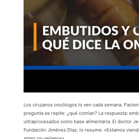
Los cirujanos oncólogos lo ven cada semana. Pacien
pregunta se repite: ¿qué comían? La respuesta: embu
ultraprocesados como base alimentaria. El doctor Jes
Fundación Jiménez Díaz, lo resume: «Estamos viend
antes no veíamos».