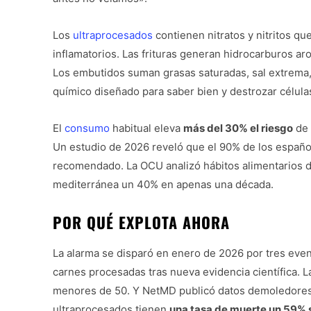
Los
ultraprocesados
contienen nitratos y nitritos q
inflamatorios. Las frituras generan hidrocarburos aro
Los embutidos suman grasas saturadas, sal extrema
químico diseñado para saber bien y destrozar célula
El
consumo
habitual eleva
más del 30% el riesgo
de 
Un estudio de 2026 reveló que el 90% de los españ
recomendado. La OCU analizó hábitos alimentarios d
mediterránea un 40% en apenas una década.
POR QUÉ EXPLOTA AHORA
La alarma se disparó en enero de 2026 por tres eve
carnes procesadas tras nueva evidencia científica. L
menores de 50. Y NetMD publicó datos demoledores: 
ultraprocesados tienen
una tasa de muerte un 59% 