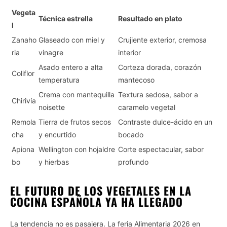
Vegeta
Técnica estrella
Resultado en plato
l
Zanaho
Glaseado con miel y
Crujiente exterior, cremosa
ria
vinagre
interior
Asado entero a alta
Corteza dorada, corazón
Coliflor
temperatura
mantecoso
Crema con mantequilla
Textura sedosa, sabor a
Chirivía
noisette
caramelo vegetal
Remola
Tierra de frutos secos
Contraste dulce-ácido en un
cha
y encurtido
bocado
Apiona
Wellington con hojaldre
Corte espectacular, sabor
bo
y hierbas
profundo
EL FUTURO DE LOS VEGETALES EN LA
COCINA ESPAÑOLA YA HA LLEGADO
La tendencia no es pasajera. La feria Alimentaria 2026 en