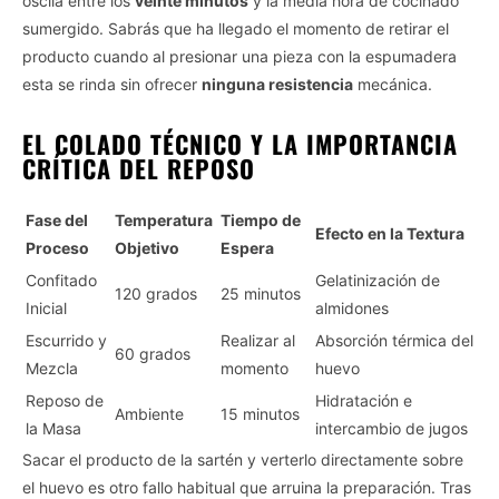
oscila entre los
veinte minutos
y la media hora de cocinado
sumergido. Sabrás que ha llegado el momento de retirar el
producto cuando al presionar una pieza con la espumadera
esta se rinda sin ofrecer
ninguna resistencia
mecánica.
EL COLADO TÉCNICO Y LA IMPORTANCIA
CRÍTICA DEL REPOSO
Fase del
Temperatura
Tiempo de
Efecto en la Textura
Proceso
Objetivo
Espera
Confitado
Gelatinización de
120 grados
25 minutos
Inicial
almidones
Escurrido y
Realizar al
Absorción térmica del
60 grados
Mezcla
momento
huevo
Reposo de
Hidratación e
Ambiente
15 minutos
la Masa
intercambio de jugos
Sacar el producto de la sartén y verterlo directamente sobre
el huevo es otro fallo habitual que arruina la preparación. Tras