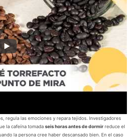
, regula las emociones y repara tejidos. Investigadores
ue la cafeína tomada
seis horas antes de dormir
reduce el
cuando la persona cree haber descansado bien. En el caso