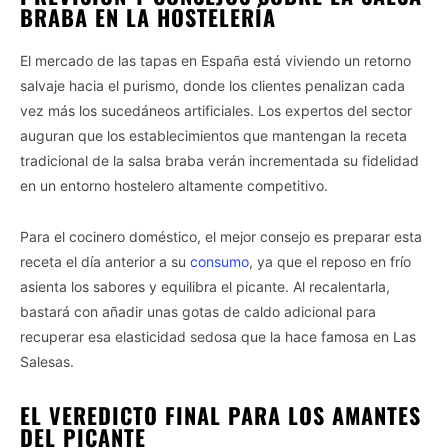
BRABA EN LA HOSTELERÍA
El mercado de las tapas en España está viviendo un retorno
salvaje hacia el purismo, donde los clientes penalizan cada
vez más los sucedáneos artificiales. Los expertos del sector
auguran que los establecimientos que mantengan la receta
tradicional de la salsa braba verán incrementada su fidelidad
en un entorno hostelero altamente competitivo.
Para el cocinero doméstico, el mejor consejo es preparar esta
Vida.es -
Do Not Process My Personal Information
receta el día anterior a su
consumo
, ya que el reposo en frío
asienta los sabores y equilibra el picante. Al recalentarla,
If you wish to opt-out of the sale, sharing to third parties, or
bastará con añadir unas gotas de caldo adicional para
processing of your personal or sensitive information for
recuperar esa elasticidad sedosa que la hace famosa en Las
targeted advertising by us, please use the below opt-out
section to confirm your selection. Please note that after your
Salesas.
opt-out request is processed you may continue seeing
interest-based ads based on personal information utilized by
EL VEREDICTO FINAL PARA LOS AMANTES
us or personal information disclosed to third parties prior to
DEL PICANTE
your opt-out. You may separately opt-out of the further