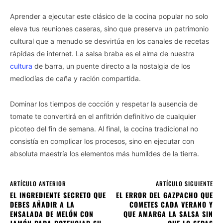
disclosure of your personal information by third parties on the
Aprender a ejecutar este clásico de la cocina popular no solo
IAB’s list of downstream participants. This information may
also be disclosed by us to third parties on the
IAB’s List of
eleva tus reuniones caseras, sino que preserva un patrimonio
Downstream Participants
that may further disclose it to other
cultural que a menudo se desvirtúa en los canales de recetas
third parties.
rápidas de internet. La salsa braba es el alma de nuestra
cultura
de barra, un puente directo a la nostalgia de los
Personal Data Processing Opt Outs
mediodías de caña y ración compartida.
I want to opt-out of the Sharing of my
personal data.
Opted In
Dominar los tiempos de cocción y respetar la ausencia de
tomate te convertirá en el anfitrión definitivo de cualquier
I want to opt-out of the Sale of my
picoteo del fin de semana. Al final, la cocina tradicional no
Personal Data.
Opted In
consistía en complicar los procesos, sino en ejecutar con
absoluta maestría los elementos más humildes de la tierra.
I want to opt-out of processing my
Personal Data for Targeted Advertising.
Opted In
ARTÍCULO ANTERIOR
ARTÍCULO SIGUIENTE
I want to opt-out of Collection, Use,
EL INGREDIENTE SECRETO QUE
EL ERROR DEL GAZPACHO QUE
Retention, Sale, and/or Sharing of my
DEBES AÑADIR A LA
COMETES CADA VERANO Y
Personal Data that Is Unrelated with the
Purposes for which it was collected.
ENSALADA DE MELÓN CON
QUE AMARGA LA SALSA SIN
Opted Out