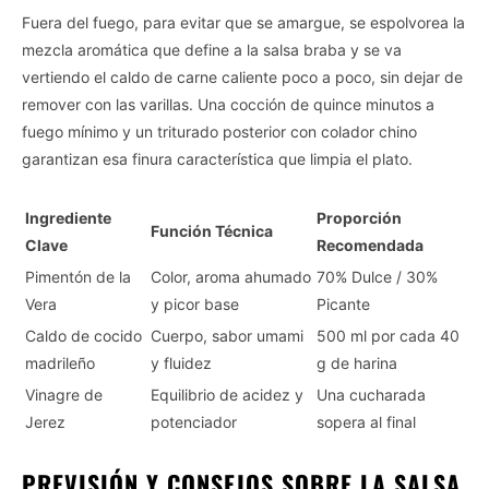
Fuera del fuego, para evitar que se amargue, se espolvorea la
mezcla aromática que define a la salsa braba y se va
vertiendo el caldo de carne caliente poco a poco, sin dejar de
remover con las varillas. Una cocción de quince minutos a
fuego mínimo y un triturado posterior con colador chino
garantizan esa finura característica que limpia el plato.
Ingrediente
Proporción
Función Técnica
Clave
Recomendada
Pimentón de la
Color, aroma ahumado
70% Dulce / 30%
Vera
y picor base
Picante
Caldo de cocido
Cuerpo, sabor umami
500 ml por cada 40
madrileño
y fluidez
g de harina
Vinagre de
Equilibrio de acidez y
Una cucharada
Jerez
potenciador
sopera al final
PREVISIÓN Y CONSEJOS SOBRE LA SALSA