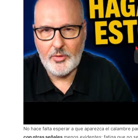
No hace falta esperar a que aparezca el calambre p
con otras señales
menos evidentes: fatiga que no se e