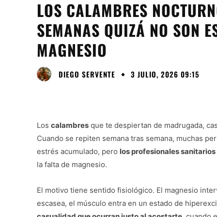
LOS CALAMBRES NOCTURNO
SEMANAS QUIZÁ NO SON ES
MAGNESIO
DIEGO SERVENTE
3 JULIO, 2026 09:15
Los
calambres
que te despiertan de madrugada, casi 
Cuando se repiten semana tras semana, muchas pers
estrés acumulado, pero
los profesionales sanitari
la falta de magnesio.
El motivo tiene sentido fisiológico. El magnesio inte
escasea, el músculo entra en un estado de hiperexc
casualidad que ocurran justo al acostarte
, cuando 