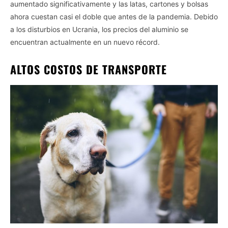
aumentado significativamente y las latas, cartones y bolsas
Personal Data Processing Opt Outs
ahora cuestan casi el doble que antes de la pandemia. Debido
a los disturbios en Ucrania, los precios del aluminio se
I want to opt-out of the Sharing of my
personal data.
encuentran actualmente en un nuevo récord.
Opted In
I want to opt-out of the Sale of my
ALTOS COSTOS DE TRANSPORTE
Personal Data.
Opted In
I want to opt-out of processing my
Personal Data for Targeted Advertising.
Opted In
I want to opt-out of Collection, Use,
Retention, Sale, and/or Sharing of my
Personal Data that Is Unrelated with the
Purposes for which it was collected.
Opted Out
CONFIRM