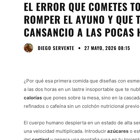
EL ERROR QUE COMETES T
ROMPER EL AYUNO Y QUE 
CANSANCIO A LAS POCAS
DIEGO SERVENTE
27 MAYO, 2026 08:15
¿Por qué esa primera comida que diseñas con esmero
a las dos horas en un lastre insoportable que te nub
calorías
que pones sobre la mesa, sino en la cascada
refinados o cafeína sin un colchón nutricional previ
El cuerpo humano despierta en un estado de alta sen
una velocidad multiplicada. Introducir
azúcares
o est
del
cortisol
y genera una montaña rusa en tu torrent