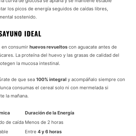
, la curva de glucosa se aplana y se mantiene estable
r los picos de energía seguidos de caídas libres,
mental sostenido.
SAYUNO IDEAL
e en consumir
huevos revueltos
con aguacate antes de
ares. La proteína del huevo y las grasas de calidad del
otegen la mucosa intestinal.
gúrate de que sea
100% integral
y acompáñalo siempre con
Nunca consumas el cereal solo ni con mermelada si
nte la mañana.
mica
Duración de la Energía
do de caída
Menos de 2 horas
able
Entre
4 y 6 horas