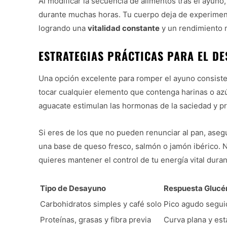
Al modificar la secuencia de alimentos tras el ayuno
durante muchas horas. Tu cuerpo deja de experimenta
logrando una
vitalidad constante
y un rendimiento 
ESTRATEGIAS PRÁCTICAS PARA EL DE
Una opción excelente para romper el ayuno consist
tocar cualquier elemento que contenga harinas o azúc
aguacate estimulan las hormonas de la saciedad y pr
Si eres de los que no pueden renunciar al pan, ase
una base de queso fresco, salmón o jamón ibérico. 
quieres mantener el control de tu energía vital dura
Tipo de Desayuno
Respuesta Glucé
Carbohidratos simples y café solo
Pico agudo segui
Proteínas, grasas y fibra previa
Curva plana y est