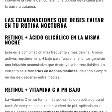
convierte la crema de noche en una bomba de relojería para
la barrera cutánea.
LAS COMBINACIONES QUE DEBES EVITAR
EN TU RUTINA NOCTURNA
RETINOL + ÁCIDO GLICÓLICO EN LA MISMA
NOCHE
Esta es la combinación más frecuente y más dañina. Ambos
activos requieren un pH bajo para funcionar y juntos generan
una irritación acumulativa que destruye la barrera lipídica. Lo
correcto es
alternarlos en noches distintas
, dejando siempre
un día de descanso entre medias.
RETINOL + VITAMINA C A PH BAJO
La vitamina C en su forma más activa (ácido ascórbico puro)
también compite con el retinol a nivel de pH. Aplicarla en la
misma sesión nocturna
reduce la eficacia de ambos activos
y