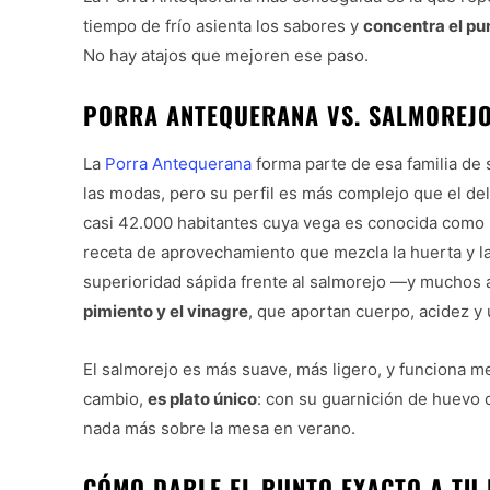
tiempo de frío asienta los sabores y
concentra el pu
No hay atajos que mejoren ese paso.
PORRA ANTEQUERANA VS. SALMOREJO:
La
Porra Antequerana
forma parte de esa familia de 
las modas, pero su perfil es más complejo que el de
casi 42.000 habitantes cuya vega es conocida como la
receta de aprovechamiento que mezcla la huerta y la
superioridad sápida frente al salmorejo —y muchos
pimiento y el vinagre
, que aportan cuerpo, acidez y
El salmorejo es más suave, más ligero, y funciona m
cambio,
es plato único
: con su guarnición de huevo 
nada más sobre la mesa en verano.
CÓMO DARLE EL PUNTO EXACTO A TU