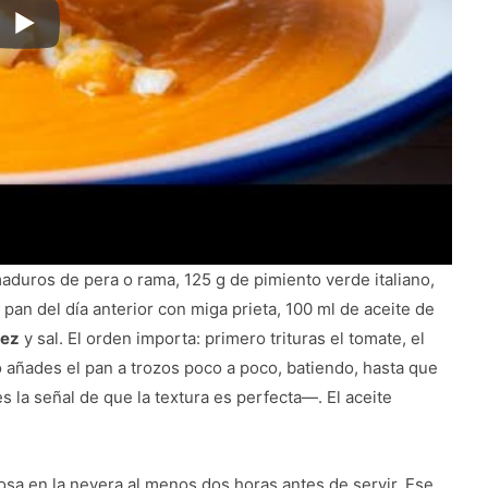
aduros de pera o rama, 125 g de pimiento verde italiano,
pan del día anterior con miga prieta, 100 ml de aceite de
rez
y sal. El orden importa: primero trituras el tomate, el
o añades el pan a trozos poco a poco, batiendo, hasta que
 la señal de que la textura es perfecta—. El aceite
sa en la nevera al menos dos horas antes de servir. Ese