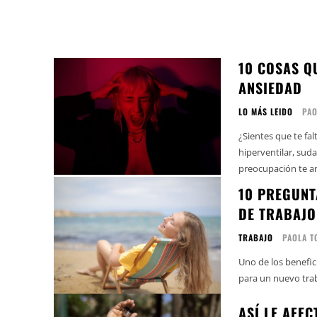
10 COSAS Q
ANSIEDAD
LO MÁS LEIDO
PAO
¿Sientes que te fa
hiperventilar, sud
preocupación te arr
10 PREGUNT
DE TRABAJO
TRABAJO
PAOLA T
Uno de los benefic
para un nuevo trab
ASÍ LE AFE