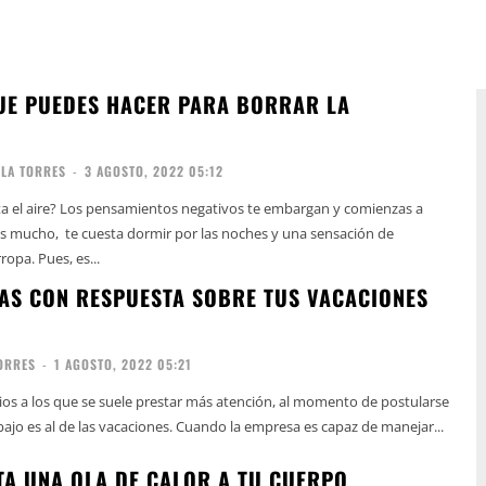
UE PUEDES HACER PARA BORRAR LA
LA TORRES
-
3 AGOSTO, 2022 05:12
lta el aire? Los pensamientos negativos te embargan y comienzas a
as mucho, te cuesta dormir por las noches y una sensación de
opa. Pues, es...
AS CON RESPUESTA SOBRE TUS VACACIONES
ORRES
-
1 AGOSTO, 2022 05:21
ios a los que se suele prestar más atención, al momento de postularse
ajo es al de las vacaciones. Cuando la empresa es capaz de manejar...
CTA UNA OLA DE CALOR A TU CUERPO