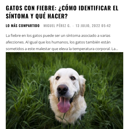
GATOS CON FIEBRE: ¿CÓMO IDENTIFICAR EL
SÍNTOMA Y QUÉ HACER?
LO MÁS COMPARTIDO
MIGUEL PÉREZ G.
-
13 JULIO, 2022 05:42
La fiebre en los gatos puede ser un síntoma asociado a varias
afecciones. Al igual que los humanos, los gatos también están
sometidos a este malestar que eleva la temperatura corporal. La...