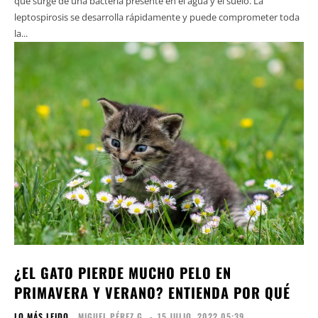
que surge de una bacteria presente en el agua y el suelo. La
leptospirosis se desarrolla rápidamente y puede comprometer toda
la...
¿EL GATO PIERDE MUCHO PELO EN
PRIMAVERA Y VERANO? ENTIENDA POR QUÉ
LO MÁS LEIDO
MIGUEL PÉREZ G.
-
15 JULIO, 2022 05:39